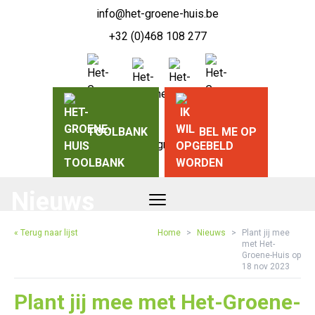
info@het-groene-huis.be
+32 (0)468 108 277
TOOLBANK
BEL ME OP
Nieuws
« Terug naar lijst
Home
>
Nieuws
>
Plant jij mee
met Het-
Groene-Huis op
18 nov 2023
Plant jij mee met Het-Groene-